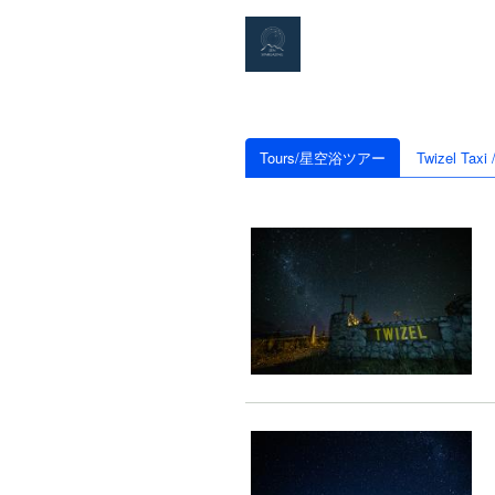
Tours/星空浴ツアー
Twizel T