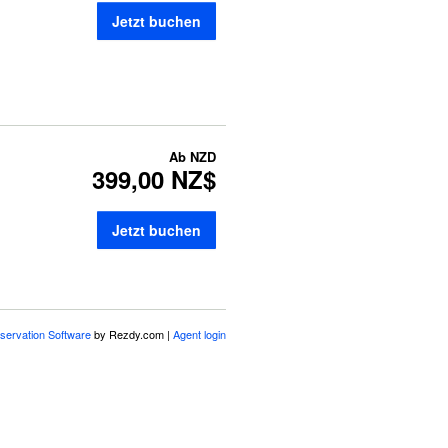
Jetzt buchen
Ab
NZD
399,00 NZ$
Jetzt buchen
servation Software
by Rezdy.com |
Agent login